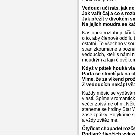
Vedoucí učí nás, jak n
Jak vařit čaj a co s ro
Jak přežít v divokém 
Na jejich moudra se ka
Kasiopea roztahuje křídl
o to, aby členové oddílu
ostatní. To všechno v sou
stran zkoumáme a poznává
vedoucích, kteří s námi 
moudrým a fajn člověkem 
Když v pátek houká vla
Parta se stmelí jak na 
Víme, že za víkend pro
Z vedoucích nekápl vš
Každý měsíc se vydávám
vlasti. Spíme v romanti
večer zpíváme ohni. Něk
staneme se hrdiny Star 
zase zpátky. Potýkáme se
a vždy zvítězíme.
Čtyřicet chapadel rozče
Podivný živočich vylez