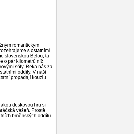
něžným romantickým
 rozehrajeme s ostatními
me slovenskou Belou, ta
e o pár kilometrů níž
rovými sóly. Řeka nás za
tatními oddíly. V naší
tatní propadají kouzlu
jakou deskovou hru si
 hráčská vášeň. Prostě
tatních brněnských oddílů