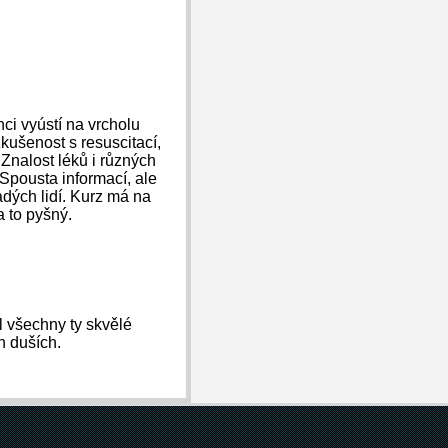
ci vyústí na vrcholu
kušenost s resuscitací,
Znalost léků i různých
Spousta informací, ale
dých lidí. Kurz má na
 to pyšný.
tl všechny ty skvělé
h duších.