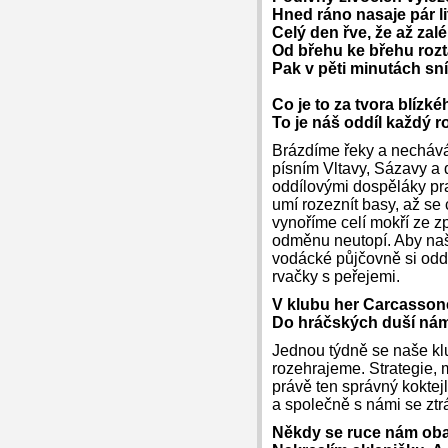
Hned ráno nasaje pár l
Celý den řve, že až zal
Od břehu ke břehu rozt
Pak v pěti minutách sní 
Co je to za tvora blízk
To je náš oddíl každý 
Brázdíme řeky a nechává
písním Vltavy, Sázavy a 
oddílovými dospěláky pra
umí rozeznít basy, až se
vynoříme celí mokří ze z
odměnu neutopí. Aby naši
vodácké půjčovně si oddí
rvačky s peřejemi.
V klubu her Carcassone
Do hráčských duší ná
Jednou týdně se naše klu
rozehrajeme. Strategie, m
právě ten správný koktejl
a společně s námi se ztrá
Někdy se ruce nám ob