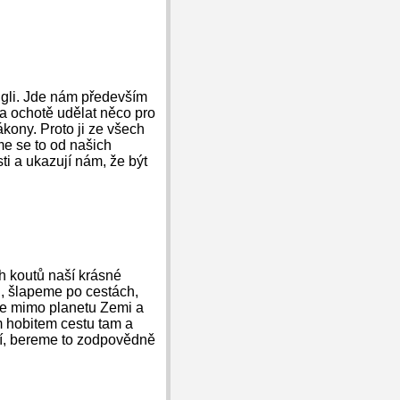
ungli. Jde nám především
 a ochotě udělat něco pro
ákony. Proto ji ze všech
me se to od našich
ti a ukazují nám, že být
 koutů naší krásné
u, šlapeme po cestách,
se mimo planetu Zemi a
 hobitem cestu tam a
ucí, bereme to zodpovědně