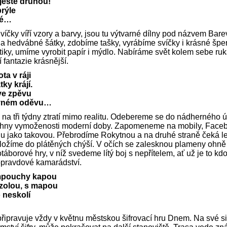
 ještě druhou!
brýle
lé…
víčky víří vzory a barvy, jsou tu výtvarné dílny pod názvem Ba
 i na hedvábné šátky, zdobíme tašky, vyrábíme svíčky i krásné š
tiky, umíme vyrobit papír i mýdlo. Nabíráme svět kolem sebe r
 fantazie krásnější.
ta v ráji
ky krájí.
 ve zpěvu
ivném oděvu…
a tři týdny ztratí mimo realitu. Odebereme se do nádherného úd
ny vymoženosti moderní doby. Zapomeneme na mobily, Faceboo
 jako takovou. Přebrodíme Rokytnou a na druhé straně čeká le
složíme do plátěných chýší. V očích se zalesknou plameny ohně
borové hry, v níž svedeme lítý boj s nepřítelem, ať už je to kdoko
opravdové kamarádství.
ampouchy kapou
zolou, s mapou
 neskolí
…
řipravuje vždy v květnu městskou šifrovací hru Dnem. Na své si p