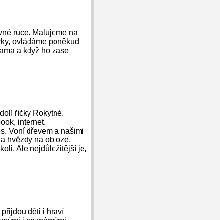
revné ruce. Malujeme na
perky, ovládáme poněkud
ukama a když ho zase
olí říčky Rokytné.
k, internet.
s. Voní dřevem a našimi
 a hvězdy na obloze.
li. Ale nejdůležitější je,
řijdou děti i hraví