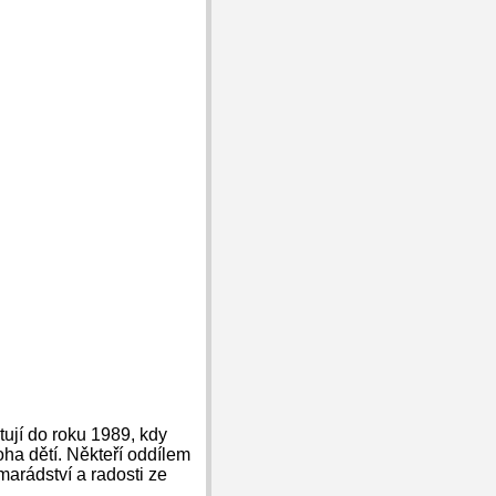
ují do roku 1989, kdy
ha dětí. Někteří oddílem
marádství a radosti ze