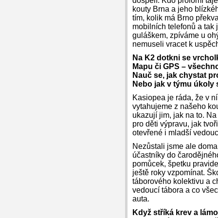
dospělí. Kdo prolomí taj
kouty Brna a jeho blízkéh
tím, kolik má Brno překva
mobilních telefonů a tak 
guláškem, zpíváme u ohýn
nemuseli vracet k uspěc
Na K2 dotkni se vrchol
Mapu či GPS – všechno
Nauč se, jak chystat pr
Nebo jak v týmu úkoly 
Kasiopea je ráda, že v ní
vytahujeme z našeho kouz
ukazují jim, jak na to. N
pro děti výpravu, jak tv
otevřené i mladší vedouc
Nezůstali jsme ale doma 
účastníky do čarodějného
pomůcek, špetku pravide
ještě roky vzpomínat. Šk
táborového kolektivu a ch
vedoucí tábora a co všec
auta.
Když stříká krev a lámo