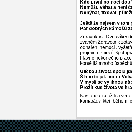
Kdo první pomoci dobř
Nemůžu váhat a není č
Nehýbat, fixovat, přiloži
Ještě že nejsem v tom
Pár dobrých kámošů 
Zdravokurz. Dvouvíkendov
zvaném Zdravotník zotavo
odhalení nemoci , vyšetř
projevů nemocí. Spoluprá
hlavně nekonečno praxe.
kontě již mnoho úspěchů 
Uličkou života spolu jd
Šlape to jak motor Volv
V mysli se vylíhnou ná
Prožít kus života ve h
Kasiopeu založili a vedou
kamarády, kteří během le