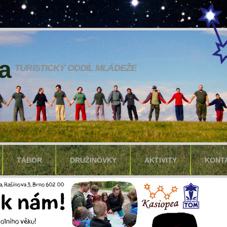
a
TURISTICKÝ ODDÍL MLÁDEŽE
TÁBOR
DRUŽINOVKY
AKTIVITY
KONT