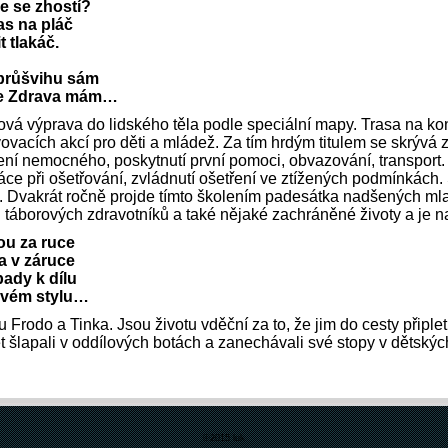
e se zhostí?
as na pláč
t tlakáč.
 průšvihu sám
ze Zdrava mám…
á výprava do lidského těla podle speciální mapy. Trasa na kon
vacích akcí pro děti a mládež. Za tím hrdým titulem se skrývá z
ení nemocného, poskytnutí první pomoci, obvazování, transport. 
ce při ošetřování, zvládnutí ošetření ve ztížených podmínkách. 
 Dvakrát ročně projde tímto školením padesátka nadšených mla
táborových zdravotníků a také nějaké zachráněné životy a je na
ou za ruce
a v záruce
pady k dílu
ravém stylu…
 Frodo a Tinka. Jsou životu vděční za to, že jim do cesty připle
t šlapali v oddílových botách a zanechávali své stopy v dětskýc
©2015 luk