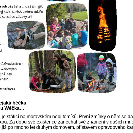
dejaká béčka
aru Wéčka…
je stálicí na moravském nebi tomíků. První zmínky o něm se dat
inkou. Za dobu své existence zanechal své znamení v duších mno
né je již po mnoho let druhým domovem, přístavem opravdového ka