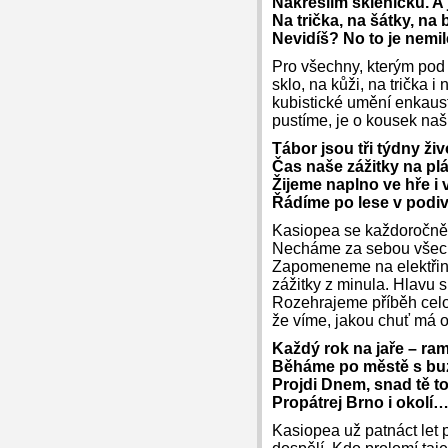
Nakreslím skleničku. A
Na trička, na šátky, na 
Nevidíš? No to je nemi
Pro všechny, kterým pod 
sklo, na kůži, na trička
kubistické umění enkaus
pustíme, je o kousek naší
Tábor jsou tři týdny živo
Čas naše zážitky na plát
Žijeme naplno ve hře i
Řádíme po lese v pod
Kasiopea se každoročně n
Necháme za sebou všech
Zapomeneme na elektřinu
zážitky z minula. Hlavu 
Rozehrajeme příběh celotá
že víme, jakou chuť má 
Každý rok na jaře – r
Běháme po městě s bu
Projdi Dnem, snad tě to
Propátrej Brno i okolí
Kasiopea už patnáct let p