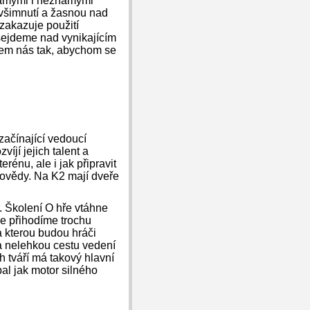
známými i neznámými
povšimnutí a žasnou nad
 zakazuje použití
k sejdeme nad vynikajícím
lem nás tak, abychom se
 začínající vedoucí
jí jejich talent a
rénu, ale i jak připravit
vovědy. Na K2 mají dveře
. Školení O hře vtáhne
ie přihodíme trochu
 kterou budou hráči
na nelehkou cestu vedení
h tváří má takový hlavní
al jak motor silného