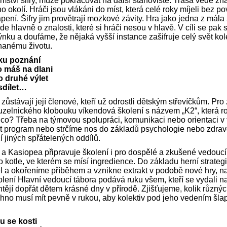
emství šifry, může pokračovat na další stanoviště. Trasa vede 
o okolí. Hráči jsou vlákáni do míst, která celé roky míjeli bez 
pení. Šifry jim provětrají mozkové závity. Hra jako jedna z mála
jde hlavně o znalosti, které si hráči nesou v hlavě. V cíli se pa
ku a doufáme, že nějaká vyšší instance zašifruje celý svět ko
hanému životu.
ku poznání
 máš na dlani
o druhé výlet
sdílet…
 zůstávají její členové, kteří už odrostli dětským střevíčkům. Pro
elnického klobouku víkendová školení s názvem „K2“, která rozví
a co? Třeba na týmovou spolupráci, komunikaci nebo orientaci v te
ořit program nebo strčíme nos do základů psychologie nebo zdra
í jiných spřátelených oddílů.
a Kasiopea připravuje školení i pro dospělé a zkušené vedoucí
 kotle, ve kterém se mísí ingredience. Do základu herní strateg
l a okořeníme příběhem a vznikne extrakt v podobě nové hry, na
olení Hlavní vedoucí tábora podává ruku všem, kteří se vydali 
tějí dopřát dětem krásné dny v přírodě. Zjišťujeme, kolik různýc
hno musí mít pevně v rukou, aby kolektiv pod jeho vedením šlap
u se kosti