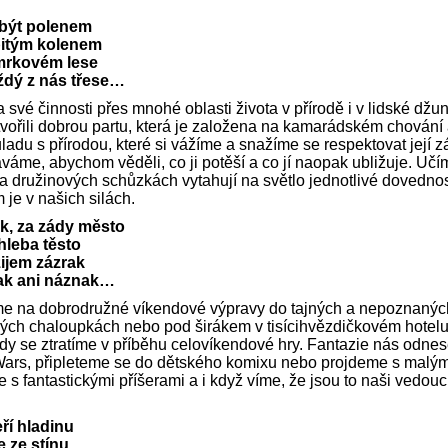
ebýt polenem
zbitým kolenem
smrkovém lese
ždý z nás třese…
a své činnosti přes mnohé oblasti života v přírodě i v lidské dž
 tvořili dobrou partu, která je založena na kamarádském chování
ladu s přírodou, které si vážíme a snažíme se respektovat její z
me, abychom věděli, co ji potěší a co jí naopak ubližuje. Učí
na družinových schůzkách vytahují na světlo jednotlivé dovednos
je v našich silách.
k, za zády město
chleba těsto
žijem zázrak
ak ani náznak…
e na dobrodružné víkendové výpravy do tajných a nepoznaných
ckých chaloupkách nebo pod širákem v tisícihvězdičkovém hotel
dy se ztratíme v příběhu celovíkendové hry. Fantazie nás odne
Wars, připleteme se do dětského komixu nebo projdeme s malým
 s fantastickými příšerami a i když víme, že jsou to naši vedo
ří hladinu
e ze stínu