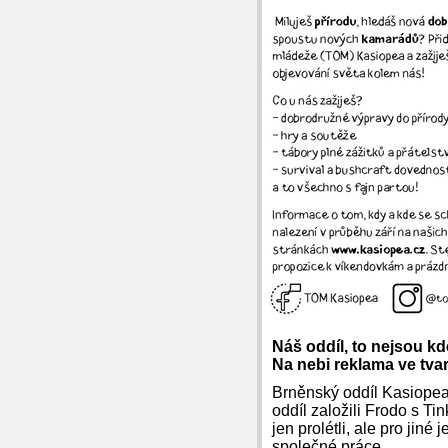
Náš oddíl, to nejsou k
Na nebi reklama ve tv
Brněnský oddíl Kasiopea 
oddíl založili Frodo s T
jen prolétli, ale pro ji
společné práce.