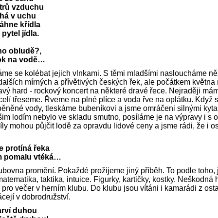
itrů vzduchu
éhá v uchu
áhne křídla
pytel jídla.
ého obludě?,
rok na vodě…
me se kolébat jejich vlnkami. S těmi mladšími nasloucháme 
dalších mírných a přívětivých českých řek, ale počátkem května
vý hard - rockový koncert na některé dravé řece. Nejraději má
 celí třeseme. Řveme na plné plíce a voda řve na oplátku. Když s
pěněné vody, tleskáme bubeníkovi a jsme omráčeni silnými kyta
m lodím nebylo ve skladu smutno, posíláme je na výpravy i s os
ly mohou půjčit lodě za opravdu lidové ceny a jsme rádi, že i os
 protíná řeka
m pomalu vtéká…
bovna promění. Pokaždé prožijeme jiný příběh. To podle toho, 
atematika, taktika, intuice. Figurky, kartičky, kostky. Neškodná
 pro večer v herním klubu. Do klubu jsou vítáni i kamarádi z os
cejí v dobrodružství.
arví duhou